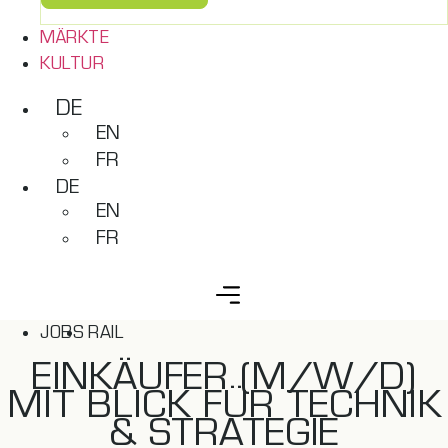
MÄRKTE
KULTUR
DE
EN
FR
DE
EN
FR
JOBS
RAIL
EINKÄUFER (M/W/D)
MIT BLICK FÜR TECHNIK
& STRATEGIE