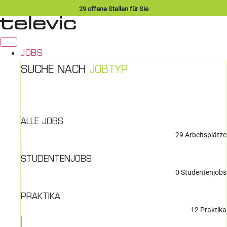
Zum
29
offene Stellen für Sie
Inhalt
springen
JOBS
SUCHE NACH
JOBTYP
ALLE JOBS
29
Arbeitsplätze
STUDENTENJOBS
0
Studentenjobs
PRAKTIKA
12
Praktika