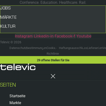
Conference. Education. Healthcare. Rail.
JOBS
MÄRKTE
KULTUR
Instagram
Linkedin-in
Facebook-f
Youtube
Televic © 2026
Datenschutzbestimmungen
Cookie-
Haftungsausschluss
Lieferanten
Ve
Richtlinie
29
offene Stellen für Sie
SEITEN
Startseite
Markte