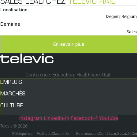
SALES LEAD CHEZ
TELEVIC RAIL
Localisation
Izegem, Belgium
Domaine
Sales
En savoir plus
Conference. Education. Healthcare. Rail.
EMPLOIS
MARCHÉS
CULTURE
Instagram
Linkedin-in
Facebook-f
Youtube
Televic © 2026
Politique de
Politique
Clause de
Fournisseurs
Conditions
Sécurité
Ce