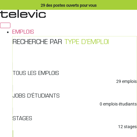
Aller
29
des postes ouverts pour vous
au
contenu
EMPLOIS
RECHERCHE PAR
TYPE D'EMPLOI
TOUS LES EMPLOIS
29
emplois
JOBS D'ÉTUDIANTS
0
emplois étudiants
STAGES
12
stages