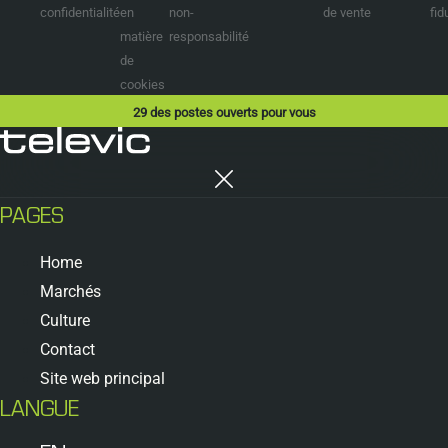
confidentialité
en
non-
de vente
fid
matière
responsabilité
de
cookies
29
des postes ouverts pour vous
PAGES
Home
Marchés
Culture
Contact
Site web principal
LANGUE