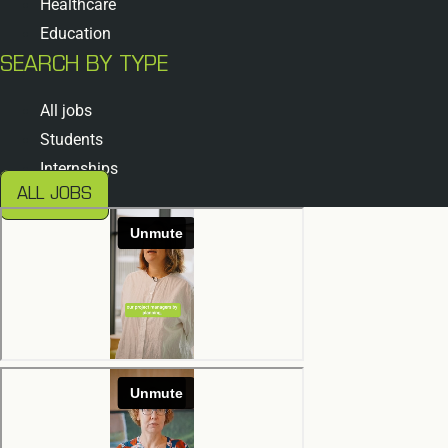
Healthcare
Education
SEARCH BY TYPE
All jobs
Students
Internships
ALL JOBS