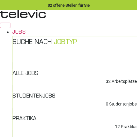
Zum
32
offene Stellen für Sie
Inhalt
springen
JOBS
SUCHE NACH
JOBTYP
ALLE JOBS
32
Arbeitsplätze
STUDENTENJOBS
0
Studentenjobs
PRAKTIKA
12
Praktika