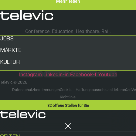
Mehr lesen
Conference. Education. Healthcare. Rail.
JOBS
MÄRKTE
KULTUR
Instagram
Linkedin-in
Facebook-f
Youtube
Televic © 2026
Datenschutzbestimmungen
Cookie-
Haftungsausschluss
Lieferanten
Ve
Richtlinie
32
offene Stellen für Sie